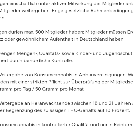
emeinschaftlich unter aktiver Mitwirkung der Mitglieder a
itglieder weitergeben. Enge gesetzliche Rahmenbedingun
en.
en dürfen max. 500 Mitglieder haben; Mitglieder müssen Er
tz oder gewöhnlichem Aufenthalt in Deutschland haben.
trengen Mengen-, Qualitäts- sowie Kinder- und Jugendschu
chert durch behördliche Kontrolle.
eitergabe von Konsumcannabis in Anbauvereinigungen: We
den mit einer strikten Pflicht zur Überprüfung der Mitglieds
 Gramm pro Tag / 50 Gramm pro Monat.
eitergabe an Heranwachsende zwischen 18 und 21 Jahren 
er Begrenzung des zulässigen THC-Gehalts auf 10 Prozent.
nsumcannabis in kontrollierter Qualität und nur in Reinform