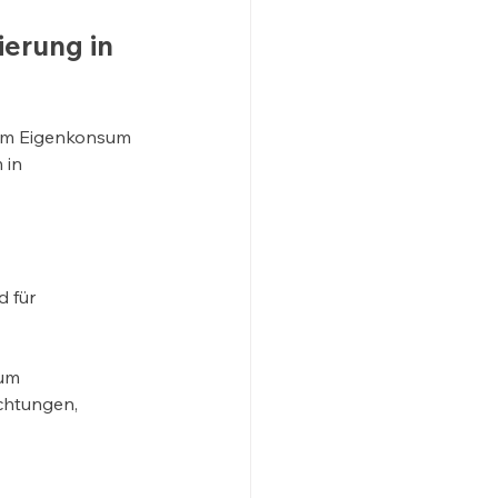
erung in 
zum Eigenkonsum 
 in 
 für 
um 
chtungen, 
 