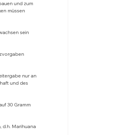
nbauen und zum 
gen müssen 
wachsen sein 
tzvorgaben 
itergabe nur an 
chaft und des 
auf 30 Gramm 
, d.h. Marihuana 