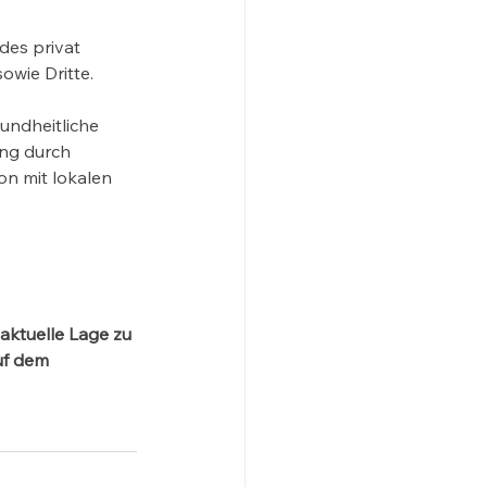
des privat 
wie Dritte.
ndheitliche 
ng durch 
n mit lokalen 
aktuelle Lage zu 
uf dem 