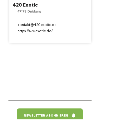
420 Exotic
47179 Duisburg
kontakt@420exotic.de
https://420exotic.de/
cannabisclubs24.com
Das Online-Verzeichnis für Cannabis Social Clubs in Deutschland
NEWSLETTER ABONNIEREN
Übersicht